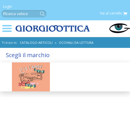
Login
Vai al carrello
Ti trovi in:
CATALOGO ARTICOLI
»
OCCHIALI DA LETTURA
Scegli il marchio