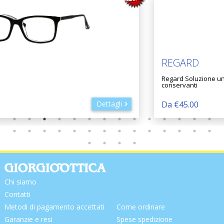
REGARD
Regard Soluzione unica per lenti a contatto morbide senza
conservanti
Da €45.00
Dettagli
Chi siamo
Contatti
Metodi di pagamento accettati
Come ordinare
Garanzie e resi
Spese spedizione